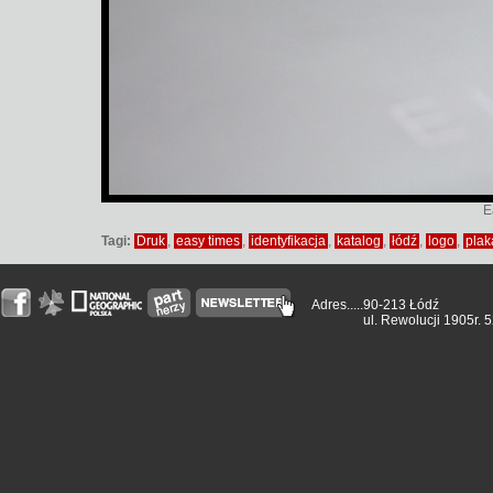
E
Tagi:
Druk
,
easy times
,
identyfikacja
,
katalog
,
łódź
,
logo
,
plak
Adres.....
90-213 Łódź
ul. Rewolucji 1905r. 5