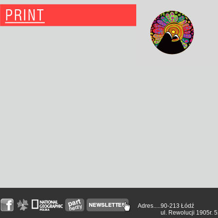
Adres.....
90-213 Łódź
ul. Rewolucji 1905r. 5