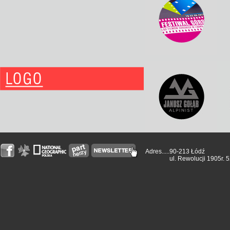
Adres.....
90-213 Łódź
ul. Rewolucji 1905r. 5