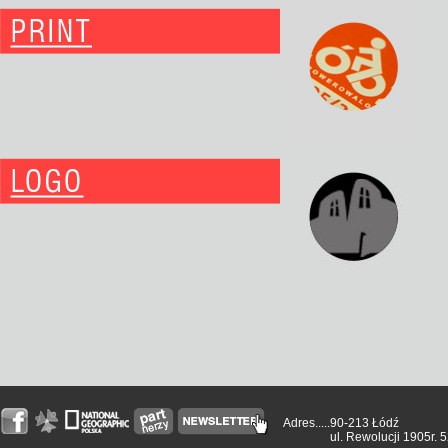
Adres.....
90-213 Łódź
ul. Rewolucji 1905r. 5