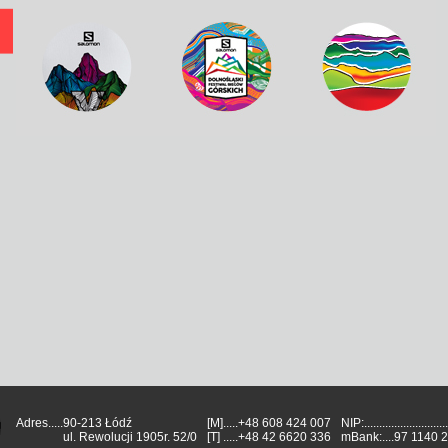
Adres.....
90-213 Łódź
[M]
.....
+48 608 424 007
NIP:.............................
ul. Rewolucji 1905r. 52/0
[T]
.....
+48 42 6620 336
mBank:....
97 1140 