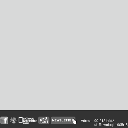
Adres.....
90-213 Łódź
ul. Rewolucji 1905r. 5