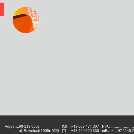
Adres.....
90-213 Łódź
[M]
.....
+48 608 424 007
NIP:.............................
ul. Rewolucji 1905r. 52/0
[T]
.....
+48 42 6620 336
mBank:....
97 1140 