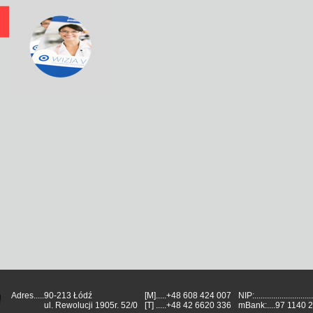
Adres.....
90-213 Łódź
[M]
.....
+48 608 424 007
NIP:.............................
ul. Rewolucji 1905r. 52/0
[T]
.....
+48 42 6620 336
mBank:....
97 1140 