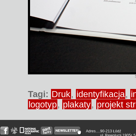
Tagi:
Druk
,
identyfikacja
,
i
logotyp
,
plakaty
,
projekt s
Adres.....
90-213 Łódź
ul. Rewolucji 1905r. 5