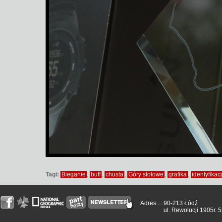
Tagi:
Bieganie
,
buff
,
chusta
,
Góry stołowe
,
grafika
,
identyfikac
Adres.....
90-213 Łódź
ul. Rewolucji 1905r. 5