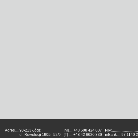
Adres.....
90-213 Łódź
[M]
.....
+48 608 424 007
NIP:.............................
ul. Rewolucji 1905r. 52/0
[T]
.....
+48 42 6620 336
mBank:....
97 1140 