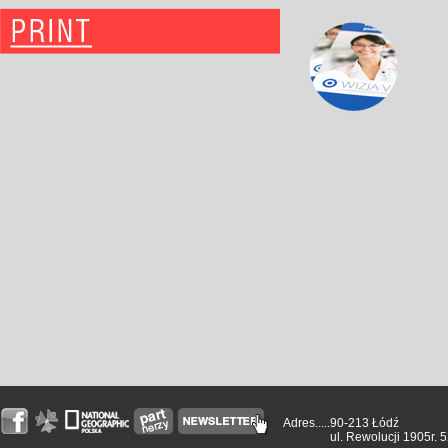
Adres.....
90-213 Łódź
ul. Rewolucji 1905r. 5