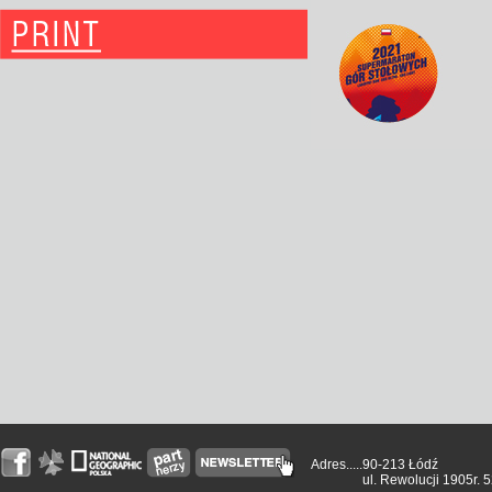
Adres.....
90-213 Łódź
ul. Rewolucji 1905r. 5