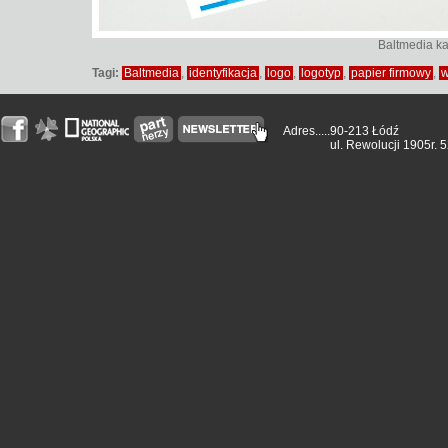
Baltmedia ka
Tagi:
Baltmedia
,
identyfikacja
,
logo
,
logotyp
,
papier firmowy
,
w
Adres.....
90-213 Łódź
ul. Rewolucji 1905r. 5