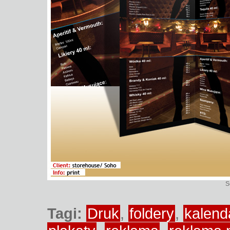
S
Tagi:
Druk
,
foldery
,
kalend