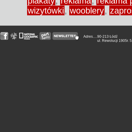
plakaty
,
reklama
,
reklama 
wizytówki
,
wooblery
,
zapro
Adres.....
90-213 Łódź
ul. Rewolucji 1905r. 5