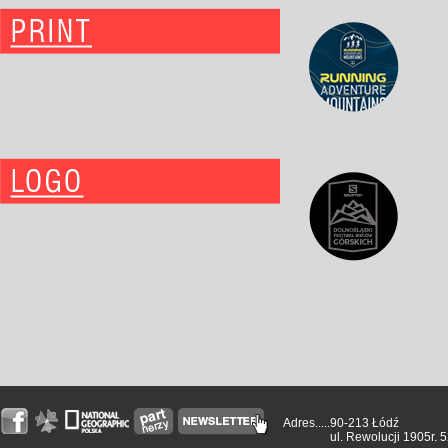
Adres.....
90-213 Łódź
ul. Rewolucji 1905r. 5