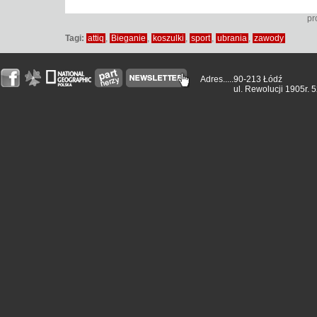
pr
Tagi:
attiq
,
Bieganie
,
koszulki
,
sport
,
ubrania
,
zawody
Adres.....
90-213 Łódź
ul. Rewolucji 1905r. 5