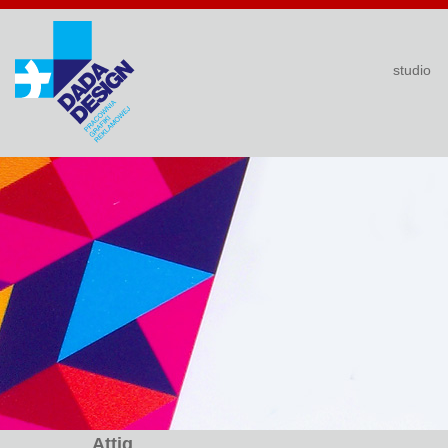
studio
Attiq